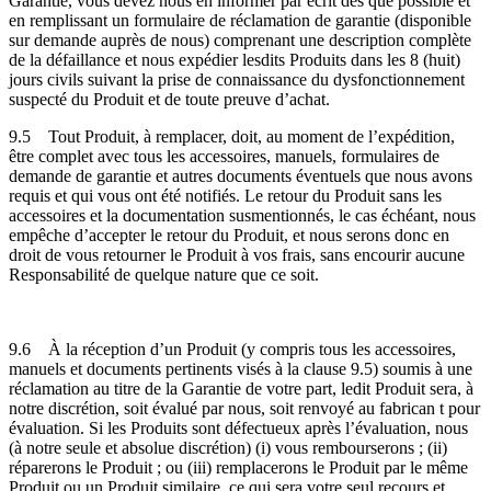
Garantie, vous devez nous en informer par écrit dès que possible et
en remplissant un formulaire de réclamation de garantie (disponible
sur demande auprès de nous) comprenant une description complète
de la défaillance et nous expédier lesdits Produits dans les 8 (huit)
jours civils suivant la prise de connaissance du dysfonctionnement
suspecté du Produit et de toute preuve d’achat.
9.5
Tout Produit, à remplacer, doit, au moment de l’expédition,
être complet avec tous les accessoires, manuels, formulaires de
demande de garantie et autres documents éventuels que nous avons
requis et qui vous ont été notifiés. Le retour du Produit sans les
accessoires et la documentation susmentionnés, le cas échéant, nous
empêche d’accepter le retour du Produit, et nous serons donc en
droit de vous retourner le Produit à vos frais, sans encourir aucune
Responsabilité de quelque nature que ce soit.
9.6
À la réception d’un Produit (y compris tous les accessoires,
manuels et documents pertinents visés à la clause 9.5) soumis à une
réclamation au titre de la Garantie de votre part, ledit Produit sera, à
notre discrétion, soit évalué par nous, soit renvoyé au fabrican t pour
évaluation. Si les Produits sont défectueux après l’évaluation, nous
(à notre seule et absolue discrétion) (i) vous rembourserons ; (ii)
réparerons le Produit ; ou (iii) remplacerons le Produit par le même
Produit ou un Produit similaire, ce qui sera votre seul recours et