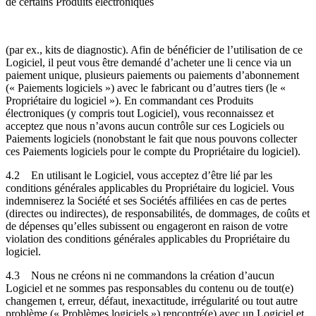
de certains Produits électroniques
(par ex., kits de diagnostic). Afin de bénéficier de l’utilisation de ce
Logiciel, il peut vous être demandé d’acheter une li cence via un
paiement unique, plusieurs paiements ou paiements d’abonnement
(« Paiements logiciels ») avec le fabricant ou d’autres tiers (le «
Propriétaire du logiciel »). En commandant ces Produits
électroniques (y compris tout Logiciel), vous reconnaissez et
acceptez que nous n’avons aucun contrôle sur ces Logiciels ou
Paiements logiciels (nonobstant le fait que nous pouvons collecter
ces Paiements logiciels pour le compte du Propriétaire du logiciel).
4.2
En utilisant le Logiciel, vous acceptez d’être lié par les
conditions générales applicables du Propriétaire du logiciel. Vous
indemniserez la Société et ses Sociétés affiliées en cas de pertes
(directes ou indirectes), de responsabilités, de dommages, de coûts et
de dépenses qu’elles subissent ou engageront en raison de votre
violation des conditions générales applicables du Propriétaire du
logiciel.
4.3
Nous ne créons ni ne commandons la création d’aucun
Logiciel et ne sommes pas responsables du contenu ou de tout(e)
changemen t, erreur, défaut, inexactitude, irrégularité ou tout autre
problème (« Problèmes logiciels ») rencontré(e) avec un Logiciel et