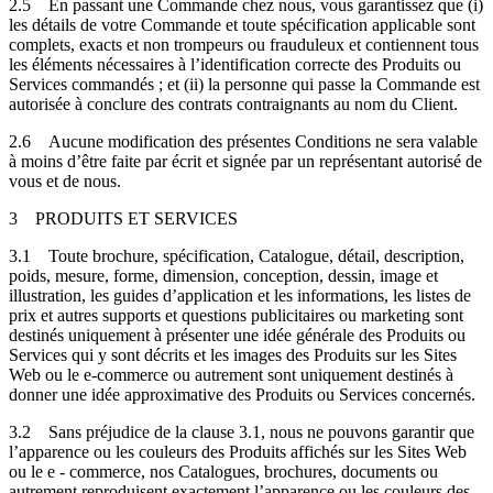
2.5
En passant une Commande chez nous, vous garantissez que (i)
les détails de votre Commande et toute spécification applicable sont
complets, exacts et non trompeurs ou frauduleux et contiennent tous
les éléments nécessaires à l’identification correcte des Produits ou
Services commandés ; et (ii) la personne qui passe la Commande est
autorisée à conclure des contrats contraignants au nom du Client.
2.6
Aucune modification des présentes Conditions ne sera valable
à moins d’être faite par écrit et signée par un représentant autorisé de
vous et de nous.
3
PRODUITS ET SERVICES
3.1
Toute brochure, spécification, Catalogue, détail, description,
poids, mesure, forme, dimension, conception, dessin, image et
illustration, les guides d’application et les informations, les listes de
prix et autres supports et questions publicitaires ou marketing sont
destinés uniquement à présenter une idée générale des Produits ou
Services qui y sont décrits et les images des Produits sur les Sites
Web ou le e-commerce ou autrement sont uniquement destinés à
donner une idée approximative des Produits ou Services concernés.
3.2
Sans préjudice de la clause 3.1, nous ne pouvons garantir que
l’apparence ou les couleurs des Produits affichés sur les Sites Web
ou le e - commerce, nos Catalogues, brochures, documents ou
autrement reproduisent exactement l’apparence ou les couleurs des