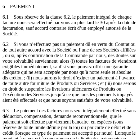
6
PAIEMENT
6.1
Sous réserve de la clause 6.2, le paiement intégral de chaque
facture nous sera effectué par vous au plus tard le 30 après la date de
facturation, sauf accord contraire écrit d’un employé autorisé de la
Société.
6.2
Si vous n’effectuez pas un paiement dû en vertu du Contrat ou
de tout autre accord avec la Société ou l’une de ses Sociétés affiliées
, ou si, après confirmation de la Commande par nous, des doutes sur
votre solvabilité surviennent, alors (i) toutes les factures de viendront
exigibles immédiatement, sauf si vous pouvez offrir une garantie
adéquate qui ne sera acceptée par nous qu’à notre seule et absolue
dis crétion ; (ii) nous aurons le droit d’exiger un paiement à l’avance
de toute autre fourniture de Produits ou Services ; et (iii) nous serons
en droit de suspendre les livraisons ultérieures de Produits ou
l’exécution des Services jusqu’à ce que tous les paiements impayés
aient été effectués et que nous soyons satisfaits de votre solvabilité.
6.3
Le paiement des factures nous sera intégralement effectué sans
déduction, compensation, demande reconventionnelle, que le
paiement soit effectué par virement bancaire, en espèces (sous
réserve de toute limite définie par la loi) ou par carte de débit et de
crédit (lorsque ce type de paiement est accepté par nous). Lorsque le
montant à payer est à concurrence de la limite des paiements en