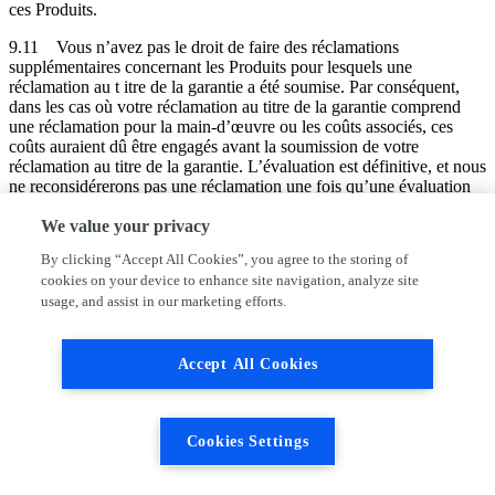
ces Produits.
9.11
Vous n’avez pas le droit de faire des réclamations
supplémentaires concernant les Produits pour lesquels une
réclamation au t itre de la garantie a été soumise. Par conséquent,
dans les cas où votre réclamation au titre de la garantie comprend
une réclamation pour la main-d’œuvre ou les coûts associés, ces
coûts auraient dû être engagés avant la soumission de votre
réclamation au titre de la garantie. L’évaluation est définitive, et nous
ne reconsidérerons pas une réclamation une fois qu’une évaluation
aura été effectuée.
We value your privacy
9.12
Tous les frais de transport ou d’expédition encourus en vertu
By clicking “Accept All Cookies”, you agree to the storing of
de la présente clause 9 seront à votre charge, sauf accord contraire
cookies on your device to enhance site navigation, analyze site
exprès et écrit de notre part.
usage, and assist in our marketing efforts.
9.13
Sous réserve de la clause 14.2, toutes les garanties, conditions
et autres conditions implicites par la loi (que ce soit par la loi, la
common law ou autrement) sont, dans la mesure du possible en
Accept All Cookies
vertu des Lois applicables, exclues du Contrat. Les Parties excluent
explicite ment par les présentes les dispositions de l’article 1644 de
l’ancien Code civil belge et conviennent que nous ne garantissons
aucun vice caché en plus de la Garantie prévue du fait que nous
Cookies Settings
agissons en tant que revendeur et ne sommes en aucune relation
d’agence ou de sous-traitant avec vous.