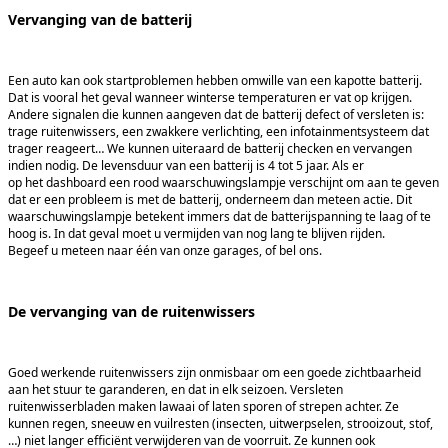
Vervanging van de batterij
Een auto kan ook startproblemen hebben omwille van een kapotte batterij.
Dat is vooral het geval wanneer winterse temperaturen er vat op krijgen.
Andere signalen die kunnen aangeven dat de batterij defect of versleten is:
trage ruitenwissers, een zwakkere verlichting, een infotainmentsysteem dat
trager reageert… We kunnen uiteraard de batterij checken en vervangen
indien nodig. De levensduur van een batterij is 4 tot 5 jaar. Als er
op het dashboard een rood waarschuwingslampje verschijnt om aan te geven
dat er een probleem is met de batterij, onderneem dan meteen actie. Dit
waarschuwingslampje betekent immers dat de batterijspanning te laag of te
hoog is. In dat geval moet u vermijden van nog lang te blijven rijden.
Begeef u meteen naar één van onze garages, of bel ons.
De vervanging van de ruitenwissers
Goed werkende ruitenwissers zijn onmisbaar om een goede zichtbaarheid
aan het stuur te garanderen, en dat in elk seizoen. Versleten
ruitenwisserbladen maken lawaai of laten sporen of strepen achter. Ze
kunnen regen, sneeuw en vuilresten (insecten, uitwerpselen, strooizout, stof,
…) niet langer efficiënt verwijderen van de voorruit. Ze kunnen ook