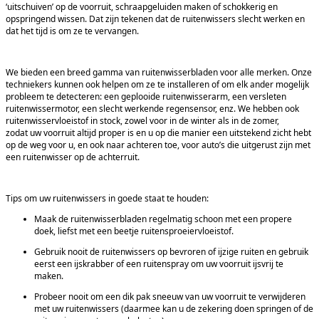
‘uitschuiven’ op de voorruit, schraapgeluiden maken of schokkerig en
opspringend wissen. Dat zijn tekenen dat de ruitenwissers slecht werken en
dat het tijd is om ze te vervangen.
We bieden een breed gamma van ruitenwisserbladen voor alle merken. Onze
techniekers kunnen ook helpen om ze te installeren of om elk ander mogelijk
probleem te detecteren: een geplooide ruitenwisserarm, een versleten
ruitenwissermotor, een slecht werkende regensensor, enz. We hebben ook
ruitenwisservloeistof in stock, zowel voor in de winter als in de zomer,
zodat uw voorruit altijd proper is en u op die manier een uitstekend zicht hebt
op de weg voor u, en ook naar achteren toe, voor auto’s die uitgerust zijn met
een ruitenwisser op de achterruit.
Tips om uw ruitenwissers in goede staat te houden:
Maak de ruitenwisserbladen regelmatig schoon met een propere
doek, liefst met een beetje ruitensproeiervloeistof.
Gebruik nooit de ruitenwissers op bevroren of ijzige ruiten en gebruik
eerst een ijskrabber of een ruitenspray om uw voorruit ijsvrij te
maken.
Probeer nooit om een dik pak sneeuw van uw voorruit te verwijderen
met uw ruitenwissers (daarmee kan u de zekering doen springen of de