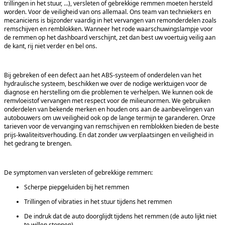
trillingen in het stuur, …), versleten of gebrekkige remmen moeten hersteld
worden. Voor de veiligheid van ons allemaal. Ons team van techniekers en
mecaniciens is bijzonder vaardig in het vervangen van remonderdelen zoals
remschijven en remblokken. Wanneer het rode waarschuwingslampje voor
de remmen op het dashboard verschijnt, zet dan best uw voertuig veilig aan
de kant, rij niet verder en bel ons.
Bij gebreken of een defect aan het ABS-systeem of onderdelen van het
hydraulische systeem, beschikken we over de nodige werktuigen voor de
diagnose en herstelling om die problemen te verhelpen. We kunnen ook de
remvloeistof vervangen met respect voor de milieunormen. We gebruiken
onderdelen van bekende merken en houden ons aan de aanbevelingen van
autobouwers om uw veiligheid ook op de lange termijn te garanderen. Onze
tarieven voor de vervanging van remschijven en remblokken bieden de beste
prijs-kwaliteitsverhouding. En dat zonder uw verplaatsingen en veiligheid in
het gedrang te brengen.
De symptomen van versleten of gebrekkige remmen:
Scherpe piepgeluiden bij het remmen
Trillingen of vibraties in het stuur tijdens het remmen
De indruk dat de auto doorglijdt tijdens het remmen (de auto lijkt niet
te willen stoppen)