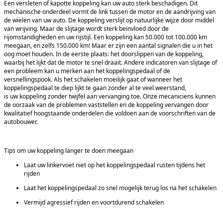
Een versleten of kapotte koppeling kan uw auto sterk beschadigen. Dit
mechanische onderdeel vormt de link tussen de motor en de aandrijving van
de wielen van uw auto. De koppeling verslijt op natuurlijke wijze door middel
van wrijving. Maar de slijtage wordt sterk beïnvloed door de
rijomstandigheden en uw rijstijl. Een koppeling kan 50.000 tot 100.000 km
meegaan, en zelfs 150.000 km! Maar er zijn een aantal signalen die u in het
oog moet houden. In de eerste plaats: het doorslippen van de koppeling,
waarbij het lijkt dat de motor te snel draait. Andere indicatoren van slijtage of
een probleem kan u merken aan het koppelingspedaal of de
versnellingspook. Als het schakelen moeilijk gaat of wanneer het
koppelingspedaal te diep lijkt te gaan zonder al te veel weerstand,
is uw koppeling zonder twijfel aan vervanging toe. Onze mecaniciens kunnen
de oorzaak van de problemen vaststellen en de koppeling vervangen door
kwalitatief hoogstaande onderdelen die voldoen aan de voorschriften van de
autobouwer.
Tips om uw koppeling langer te doen meegaan
Laat uw linkervoet niet op het koppelingspedaal rusten tijdens het
rijden
Laat het koppelingspedaal zo snel mogelijk terug los na het schakelen
Vermijd agressief rijden en voortdurend schakelen