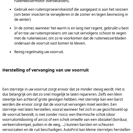
ruitenwissermotor overbelasten).
Gebruik een ruitensproeiervloeistof die aangepast is aan het seizoen
(om beter insecten te verwijderen in de zomer en tegen bevriezing in
de winter)
In de zomer, wanneer het warm is en lang niet regent, gebruikt u best
af en toe uw ruitensproeiers om uw ruit vervolgens schoon te vegen
met de ruitenwisser, om zo te voorkomen dat de ruitenwisserbladen
onderaan de voorruit vast komen te kleven.
Reinig regelmatig uw voorruit.
Herstelling of vervanging van uw voorruit
Een sterretje in uw voorruit zorgt ervoor dat ze minder stevig wordt. Het is
dus belangrijk om dat zo snel mogelijk te laten repareren. Zelfs een klein
steentje kan achteraf grote gevolgen hebben. Het sterretje kan een barst
worden die ervoor zorgt dat de voorruit vervangen moet worden. Een
sterretje niet laten herstellen, vooral wanneer het zich in uw gezichtsveld op
de voorruit bevindt, is niet zonder risico: een thermische schok (door
voorruitontdooiing of airco) of een schok omwille van een obstakel (borduur,
verkeersdrempel, putten in de weg, …) kunnen barsten en scheuren
veroorzaken en de ruit beschadigen. AutoFirst kan kleine sterretjes herstellen